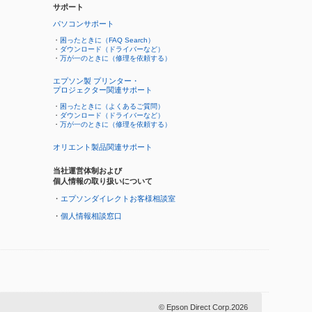
サポート
パソコンサポート
・
困ったときに（FAQ Search）
・
ダウンロード（ドライバーなど）
・
万が一のときに（修理を依頼する）
エプソン製 プリンター・
プロジェクター関連サポート
・
困ったときに（よくあるご質問）
・
ダウンロード（ドライバーなど）
・
万が一のときに（修理を依頼する）
オリエント製品関連サポート
当社運営体制および
個人情報の取り扱いについて
・
エプソンダイレクトお客様相談室
・
個人情報相談窓口
© Epson Direct Corp.2026