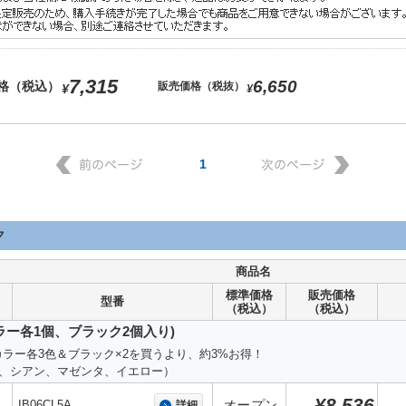
7,315
6,650
格（税込）
販売価格（税抜）
¥
¥
1
ク
商品名
標準価格
販売価格
型番
（税込）
（税込）
ラー各1個、ブラック2個入り)
カラー各3色＆ブラック×2を買うより、約3%お得！
2、シアン、マゼンタ、イエロー）
¥8,536
IB06CL5A
オープン
詳細