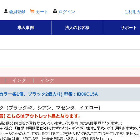
会員登録
カート
ログイン
ご利用
導入事例
法人のお客様
サポート
 ｜ インク ｜ インク
ー各1個、ブラック2個入り) 型番：IB06CL5A
ック（ブラック×2、シアン、マゼンタ、イエロー）