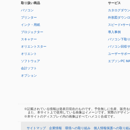
取り扱い商品
サービス
パソコン
カタログダウ
プリンター
外形図ダウン
インク・用紙
スピード×サー
プロジェクター
導入事例
スキャナー
パソコン下取
オリエントスター
パソコン回収
オリエント
ユーザーサポ
ソフトウェア
エプソンPC M
会計ソフト
オプション
※記載されている情報は発表日現在のものです。予告無しに生産、販売を
また、本サイト上で使用している画像はイメージです。実際のデザイン
※本サイトのディスプレイ内の画像はすべてハメコミ合成です。
サイトマップ
企業情報
環境への取り組み
個人情報保護への取り組