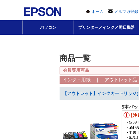
ホーム
メルマガ登録
パソコン
プリンター／インク／周辺機器
商品一覧
会員専用商品
インク・用紙 ｜ アウトレット品
【アウトレット】インクカートリッジ(カラ
5本パ