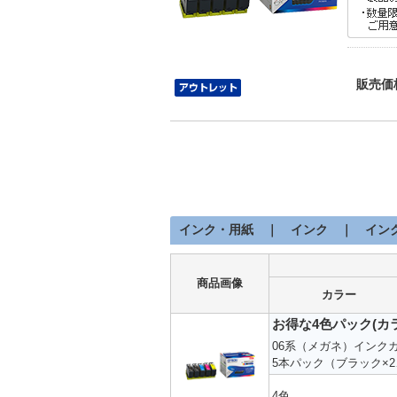
販売価
インク・用紙 ｜ インク ｜ イン
商品画像
カラー
お得な4色パック(カ
06系（メガネ）インク
5本パック（ブラック×
4色