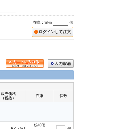
在庫：完売
個
ログインして注文
販売価格
在庫
個数
（税抜）
残40個
¥7,760
個