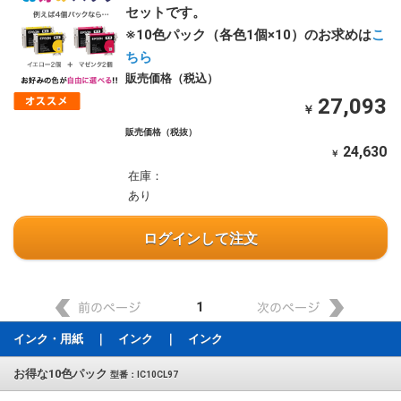
セットです。
※10色パック（各色1個×10）のお求めは
こ
ちら
販売価格（税込）
27,093
￥
販売価格（税抜）
24,630
￥
在庫：
あり
ログインして注文
1
インク・用紙 ｜ インク ｜ インク
お得な10色パック
型番：IC10CL97