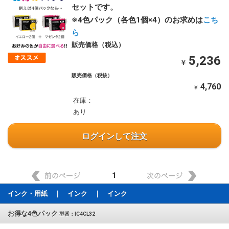
セットです。
※4色パック（各色1個×4）のお求めは
こち
ら
販売価格（税込）
5,236
￥
販売価格（税抜）
4,760
￥
在庫：
あり
ログインして注文
1
インク・用紙 ｜ インク ｜ インク
お得な4色パック
型番：IC4CL32