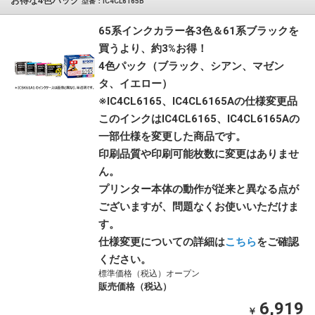
お得な4色パック
型番：IC4CL6165B
65系インクカラー各3色＆61系ブラックを
買うより、約3%お得！
4色パック（ブラック、シアン、マゼン
タ、イエロー）
※IC4CL6165、IC4CL6165Aの仕様変更品
このインクはIC4CL6165、IC4CL6165Aの
一部仕様を変更した商品です。
印刷品質や印刷可能枚数に変更はありませ
ん。
プリンター本体の動作が従来と異なる点が
ございますが、問題なくお使いいただけま
す。
仕様変更についての詳細は
こちら
をご確認
ください。
標準価格（税込）オープン
販売価格（税込）
6,919
￥