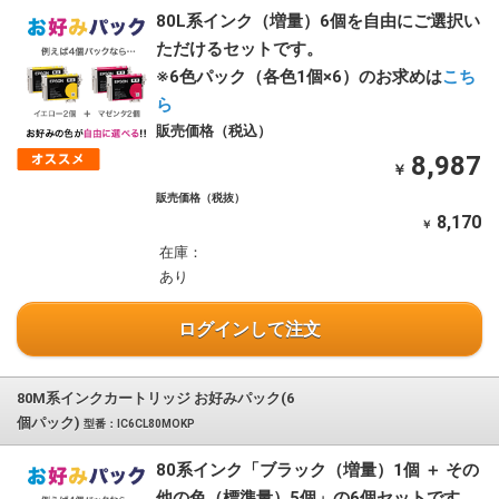
80L系インク（増量）6個を自由にご選択い
ただけるセットです。
※6色パック（各色1個×6）のお求めは
こち
ら
販売価格（税込）
8,987
￥
販売価格（税抜）
8,170
￥
在庫：
あり
ログインして注文
80M系インクカートリッジ お好みパック(6
個パック)
型番：IC6CL80MOKP
80系インク「ブラック（増量）1個 ＋ その
他の色（標準量）5個」の6個セットです。