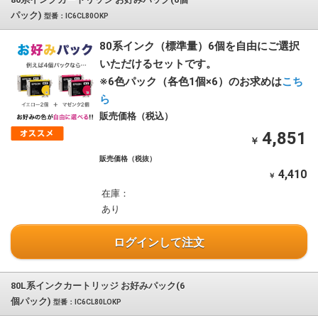
パック)
型番：IC6CL80OKP
80系インク（標準量）6個を自由にご選択
いただけるセットです。
※6色パック（各色1個×6）のお求めは
こち
ら
販売価格（税込）
4,851
￥
販売価格（税抜）
4,410
￥
在庫：
あり
ログインして注文
80L系インクカートリッジ お好みパック(6
個パック)
型番：IC6CL80LOKP