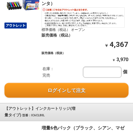
ンタ）
標準価格（税込） オープン
販売価格（税込）
4,367
￥
販売価格（税抜）
3,970
￥
在庫：
個
完売
ログインして注文
【アウトレット】インクカートリッジ(増
量タイプ)
型番：IC6CL80L
増量6色パック（ブラック、シアン、マゼ