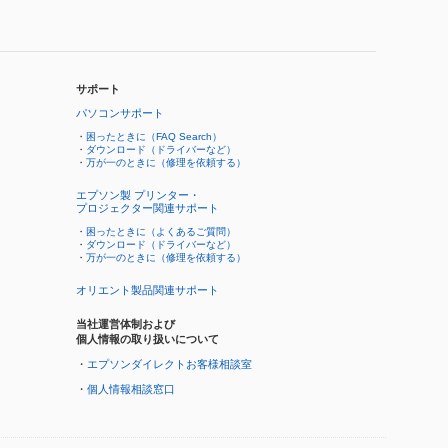
サポート
パソコンサポート
・
困ったときに（FAQ Search）
・
ダウンロード（ドライバーなど）
・
万が一のときに（修理を依頼する）
エプソン製 プリンター・
プロジェクター関連サポート
・
困ったときに（よくあるご質問）
・
ダウンロード（ドライバーなど）
・
万が一のときに（修理を依頼する）
オリエント製品関連サポート
当社運営体制および
個人情報の取り扱いについて
・
エプソンダイレクトお客様相談室
・
個人情報相談窓口