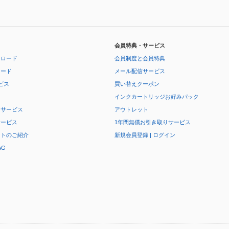
会員特典・サービス
ンロード
会員制度と会員特典
ロード
メール配信サービス
ビス
買い替えクーポン
インクカートリッジお好みパック
りサービス
アウトレット
サービス
1年間無償お引き取りサービス
ートのご紹介
新規会員登録 | ログイン
AG