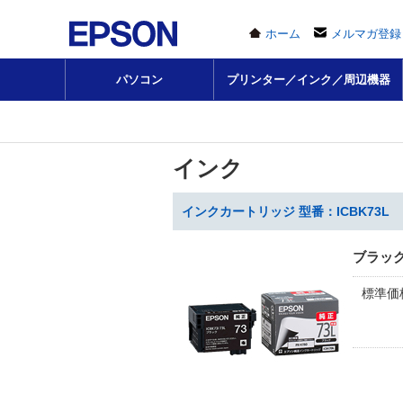
ホーム
メルマガ登録
パソコン
プリンター／インク／周辺機器
インク
インクカートリッジ 型番：ICBK73L
ブラッ
標準価