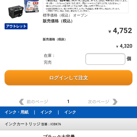
標準価格（税込） オープン
販売価格（税込）
4,752
￥
販売価格（税抜）
4,320
￥
在庫：
個
完売
ログインして注文
1
インク・用紙 ｜ インク ｜ インク
インクカートリッジ
型番：ICBK76