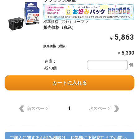
ブラック大容量
標準価格（税込）オープン
販売価格（税込）
5,863
￥
販売価格（税抜）
5,330
￥
在庫：
個
残40個
カートに入れる
1
ご購入に関するお悩み相談は、お気軽に下記窓口までお問い