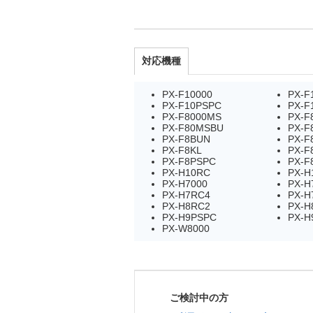
対応機種
PX-F10000
PX-F
PX-F10PSPC
PX-F
PX-F8000MS
PX-F
PX-F80MSBU
PX-F
PX-F8BUN
PX-F
PX-F8KL
PX-F
PX-F8PSPC
PX-F
PX-H10RC
PX-H
PX-H7000
PX-H
PX-H7RC4
PX-H
PX-H8RC2
PX-H
PX-H9PSPC
PX-H
PX-W8000
ご検討中の方