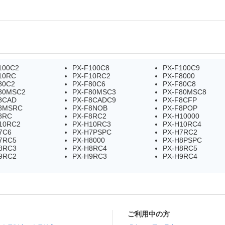
100C2
PX-F100C8
PX-F100C9
10RC
PX-F10RC2
PX-F8000
80C2
PX-F80C6
PX-F80C8
80MSC2
PX-F80MSC3
PX-F80MSC8
8CAD
PX-F8CADC9
PX-F8CFP
8MSRC
PX-F8NOB
PX-F8POP
8RC
PX-F8RC2
PX-H10000
10RC2
PX-H10RC3
PX-H10RC4
7C6
PX-H7PSPC
PX-H7RC2
7RC5
PX-H8000
PX-H8PSPC
8RC3
PX-H8RC4
PX-H8RC5
9RC2
PX-H9RC3
PX-H9RC4
ご利用中の方