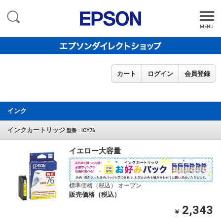
MENU
カート
ログイン
会員登録
インク
インクカートリッジ
型番：ICY76
イエロー大容量
標準価格（税込） オープン
販売価格（税込）
2,343
￥