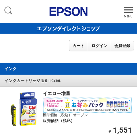
MENU
カート
ログイン
会員登録
インク
インクカートリッジ
型番：ICY80L
イエロー増量
標準価格（税込） オープン
販売価格（税込）
1,551
￥