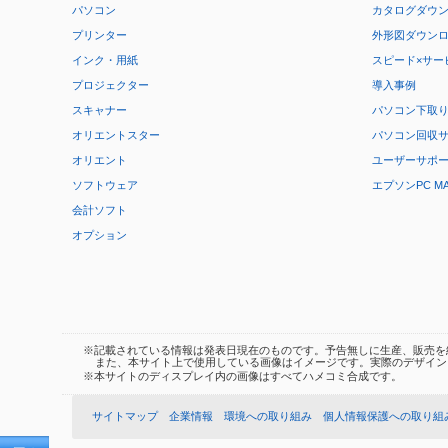
パソコン
カタログダウ
プリンター
外形図ダウン
インク・用紙
スピード×サー
プロジェクター
導入事例
スキャナー
パソコン下取
オリエントスター
パソコン回収
オリエント
ユーザーサポ
ソフトウェア
エプソンPC M
会計ソフト
オプション
※記載されている情報は発表日現在のものです。予告無しに生産、販売を
また、本サイト上で使用している画像はイメージです。実際のデザイン
※本サイトのディスプレイ内の画像はすべてハメコミ合成です。
サイトマップ
企業情報
環境への取り組み
個人情報保護への取り組