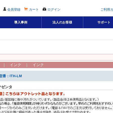
会員登録
カート
ログイン
ご利用
導入事例
法人のお客様
サポート
 ｜ インク ｜ インク
番：ITH-LM
マゼンタ