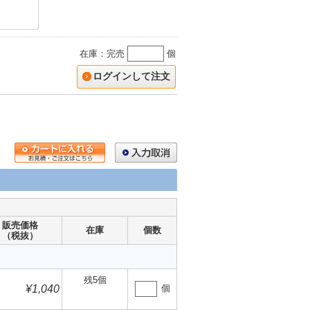
在庫：完売
個
ログインして注文
販売価格
在庫
個数
（税抜）
残5個
¥1,040
個