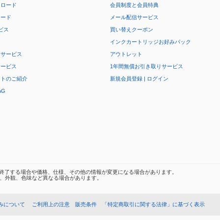
ンロード
会員制度と会員特典
ロード
メール配信サービス
ビス
買い替えクーポン
インクカートリッジお好みパック
りサービス
アウトレット
サービス
1年間無償お引き取りサービス
ートのご紹介
新規会員登録 | ログイン
AG
終了する場合や価格、仕様、その他の情報が変更になる場合があります。
、外観、色味など異なる場合があります。
みについて
ご利用上の注意
販売条件
「特定商取引に関する法律」に基づく表示