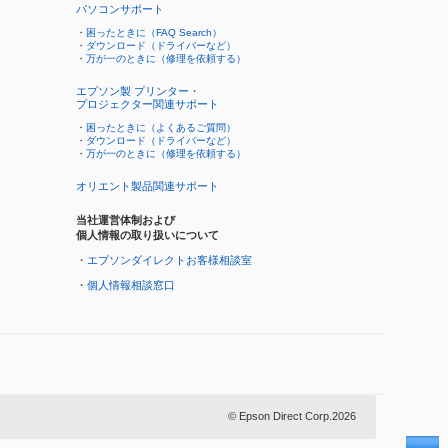
パソコンサポート
・
困ったときに（FAQ Search）
・
ダウンロード（ドライバーなど）
・
万が一のときに（修理を依頼する）
エプソン製 プリンター・
プロジェクター関連サポート
・
困ったときに（よくあるご質問）
・
ダウンロード（ドライバーなど）
・
万が一のときに（修理を依頼する）
オリエント製品関連サポート
当社運営体制および
個人情報の取り扱いについて
・
エプソンダイレクトお客様相談室
・
個人情報相談窓口
© Epson Direct Corp.2026