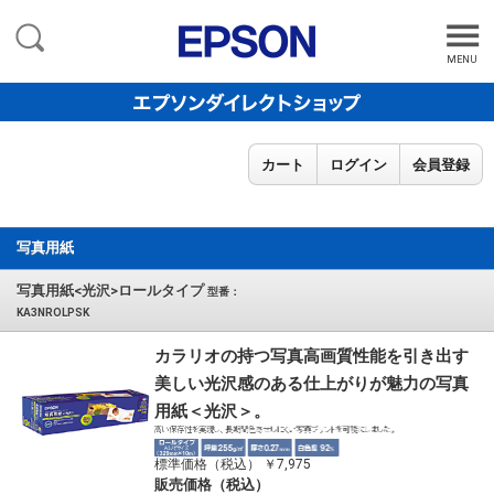
MENU
カート
ログイン
会員登録
写真用紙
写真用紙<光沢>ロールタイプ
型番：
KA3NROLPSK
カラリオの持つ写真高画質性能を引き出す
美しい光沢感のある仕上がりが魅力の写真
用紙＜光沢＞。
標準価格（税込） ￥7,975
販売価格（税込）