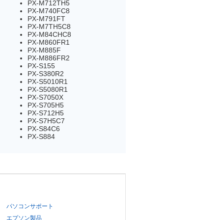
PX-M712TH5
PX-M740FC8
PX-M791FT
PX-M7TH5C8
PX-M84CHC8
PX-M860FR1
PX-M885F
PX-M886FR2
PX-S155
PX-S380R2
PX-S5010R1
PX-S5080R1
PX-S7050X
PX-S705H5
PX-S712H5
PX-S7H5C7
PX-S84C6
PX-S884
パソコンサポート
エプソン製品