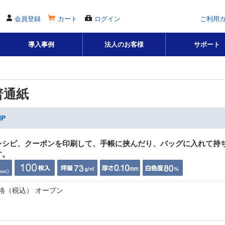
会員登録
カート
ログイン
ご利用
導入事例
法人のお客様
サポート
普通紙
P
レシピ、クーポンを印刷して、手帳に挟んだり、バッグに入れて持
す。
格（税込） オープン