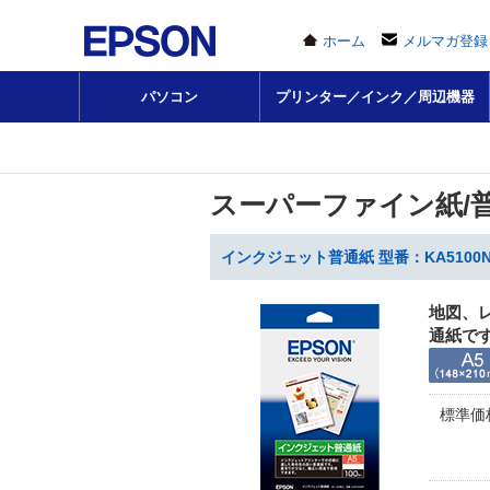
ホーム
メルマガ登録
パソコン
プリンター／インク／周辺機器
スーパーファイン紙/
インクジェット普通紙 型番：KA5100N
地図、
通紙で
標準価