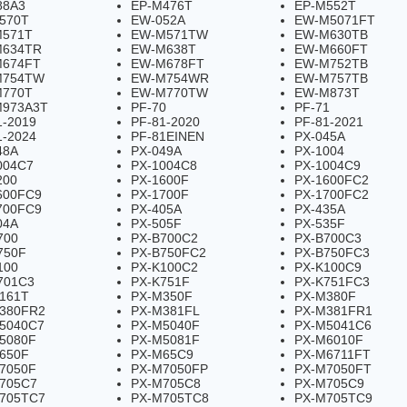
88A3
EP-M476T
EP-M552T
570T
EW-052A
EW-M5071FT
571T
EW-M571TW
EW-M630TB
M634TR
EW-M638T
EW-M660FT
674FT
EW-M678FT
EW-M752TB
M754TW
EW-M754WR
EW-M757TB
770T
EW-M770TW
EW-M873T
973A3T
PF-70
PF-71
1-2019
PF-81-2020
PF-81-2021
1-2024
PF-81EINEN
PX-045A
48A
PX-049A
PX-1004
004C7
PX-1004C8
PX-1004C9
200
PX-1600F
PX-1600FC2
600FC9
PX-1700F
PX-1700FC2
700FC9
PX-405A
PX-435A
04A
PX-505F
PX-535F
700
PX-B700C2
PX-B700C3
750F
PX-B750FC2
PX-B750FC3
100
PX-K100C2
PX-K100C9
701C3
PX-K751F
PX-K751FC3
161T
PX-M350F
PX-M380F
380FR2
PX-M381FL
PX-M381FR1
5040C7
PX-M5040F
PX-M5041C6
5080F
PX-M5081F
PX-M6010F
650F
PX-M65C9
PX-M6711FT
7050F
PX-M7050FP
PX-M7050FT
705C7
PX-M705C8
PX-M705C9
705TC7
PX-M705TC8
PX-M705TC9