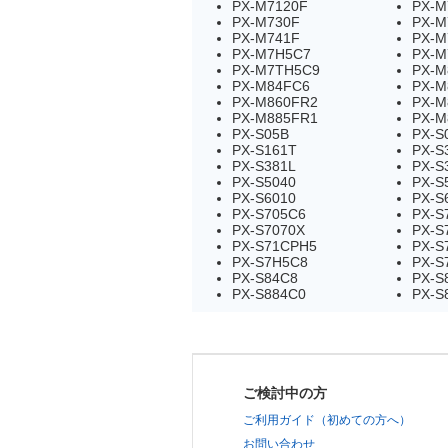
PX-M7120F
PX-M
PX-M730F
PX-M
PX-M741F
PX-M
PX-M7H5C7
PX-M
PX-M7TH5C9
PX-M
PX-M84FC6
PX-M
PX-M860FR2
PX-M
PX-M885FR1
PX-M
PX-S05B
PX-S
PX-S161T
PX-S
PX-S381L
PX-S
PX-S5040
PX-S
PX-S6010
PX-S
PX-S705C6
PX-S
PX-S7070X
PX-S
PX-S71CPH5
PX-S
PX-S7H5C8
PX-S
PX-S84C8
PX-S
PX-S884C0
PX-S
ご検討中の方
ご利用ガイド（初めての方へ）
お問い合わせ