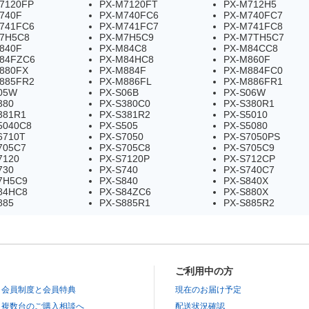
7120FP
PX-M7120FT
PX-M712H5
740F
PX-M740FC6
PX-M740FC7
741FC6
PX-M741FC7
PX-M741FC8
7H5C8
PX-M7H5C9
PX-M7TH5C7
840F
PX-M84C8
PX-M84CC8
84FZC6
PX-M84HC8
PX-M860F
880FX
PX-M884F
PX-M884FC0
885FR2
PX-M886FL
PX-M886FR1
05W
PX-S06B
PX-S06W
380
PX-S380C0
PX-S380R1
381R1
PX-S381R2
PX-S5010
5040C8
PX-S505
PX-S5080
6710T
PX-S7050
PX-S7050PS
705C7
PX-S705C8
PX-S705C9
7120
PX-S7120P
PX-S712CP
730
PX-S740
PX-S740C7
7H5C9
PX-S840
PX-S840X
84HC8
PX-S84ZC6
PX-S880X
885
PX-S885R1
PX-S885R2
ご利用中の方
会員制度と会員特典
現在のお届け予定
複数台のご購入相談へ
配送状況確認