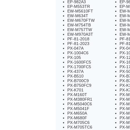
EP-982A3
EP-9
EP-M553TR
EP-M
EW-M5610FT
EW-M
EW-M634T
EW-
EW-M670FTW
EW-M
EW-M754TB
EW-
EW-M757TW
EW-M
EW-M970A3T
EW-M
PF-81-2018
PF-8
PF-81-2023
PF-8
PX-047A
PX-0
PX-1004C6
PX-1
PX-105
PX-1
PX-1600FC5
PX-1
PX-1700FC5
PX-1
PX-437A
PX-5
PX-B510
PX-B
PX-B700C9
PX-B
PX-B750FC9
PX-K
PX-K701
PX-K
PX-M160T
PX-M
PX-M380FR1
PX-M
PX-M5040C6
PX-M
PX-M5041F
PX-M
PX-M650A
PX-M
PX-M680F
PX-M
PX-M705C6
PX-M
PX-M705TC6
PX-M