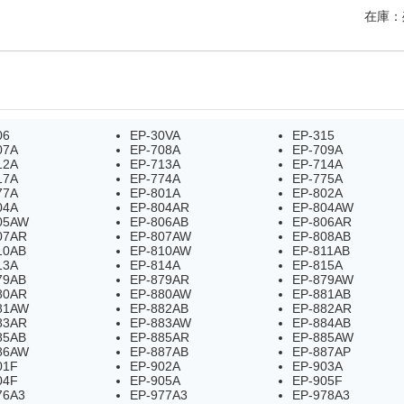
在庫：
06
EP-30VA
EP-315
07A
EP-708A
EP-709A
12A
EP-713A
EP-714A
17A
EP-774A
EP-775A
77A
EP-801A
EP-802A
04A
EP-804AR
EP-804AW
05AW
EP-806AB
EP-806AR
07AR
EP-807AW
EP-808AB
10AB
EP-810AW
EP-811AB
13A
EP-814A
EP-815A
79AB
EP-879AR
EP-879AW
80AR
EP-880AW
EP-881AB
81AW
EP-882AB
EP-882AR
83AR
EP-883AW
EP-884AB
85AB
EP-885AR
EP-885AW
86AW
EP-887AB
EP-887AP
01F
EP-902A
EP-903A
04F
EP-905A
EP-905F
76A3
EP-977A3
EP-978A3