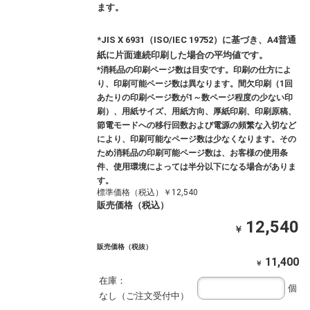
ます。
*JIS X 6931（ISO/IEC 19752）に基づき、A4普通
紙に片面連続印刷した場合の平均値です。
*消耗品の印刷ページ数は目安です。印刷の仕方によ
り、印刷可能ページ数は異なります。間欠印刷（1回
あたりの印刷ページ数が1～数ページ程度の少ない印
刷）、用紙サイズ、用紙方向、厚紙印刷、印刷原稿、
節電モードへの移行回数および電源の頻繁な入切など
により、印刷可能なページ数は少なくなります。その
ため消耗品の印刷可能ページ数は、お客様の使用条
件、使用環境によっては半分以下になる場合がありま
す。
標準価格（税込）￥12,540
販売価格（税込）
12,540
￥
販売価格（税抜）
11,400
￥
在庫：
個
なし（ご注文受付中）