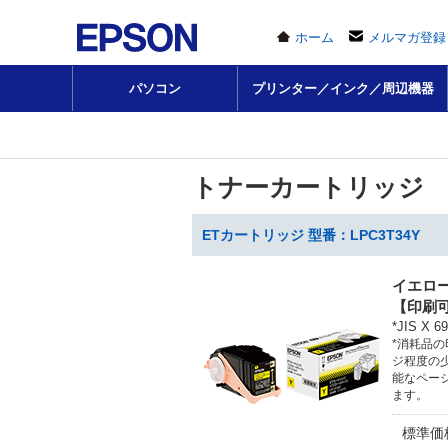
ホーム
メルマガ登録
パソコン
プリンター／インク／周辺機器
トナーカートリッジ
ETカートリッジ 型番：LPC3T34Y
イエロ
【印刷可
*JIS 
*消耗品
ジ程度の
能なペー
ます。
標準価格