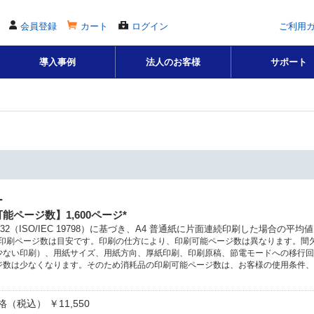
会員登録
カート
ログイン
ご利用
導入事例
法人のお客様
サポート
ー
能ページ数】1,600ページ*
X 6932（ISO/IEC 19798）に基づき、A4 普通紙に片面連続印刷した場合の
の印刷ページ数は目安です。印刷の仕方により、印刷可能ページ数は異なります。間
少ない印刷）、用紙サイズ、用紙方向、厚紙印刷、印刷原稿、節電モードへの移行回
ジ数は少なくなります。そのため消耗品の印刷可能ページ数は、お客様の使用条件、
（税込） ￥11,550