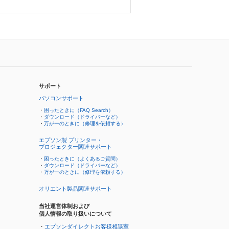
サポート
パソコンサポート
・
困ったときに（FAQ Search）
・
ダウンロード（ドライバーなど）
・
万が一のときに（修理を依頼する）
エプソン製 プリンター・
プロジェクター関連サポート
・
困ったときに（よくあるご質問）
・
ダウンロード（ドライバーなど）
・
万が一のときに（修理を依頼する）
オリエント製品関連サポート
当社運営体制および
個人情報の取り扱いについて
・
エプソンダイレクトお客様相談室