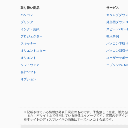
取り扱い商品
サービス
パソコン
カタログダウ
プリンター
外形図ダウン
インク・用紙
スピード×サー
プロジェクター
導入事例
スキャナー
パソコン下取
オリエントスター
パソコン回収
オリエント
ユーザーサポ
ソフトウェア
エプソンPC M
会計ソフト
オプション
※記載されている情報は発表日現在のものです。予告無しに生産、販売を
また、本サイト上で使用している画像はイメージです。実際のデザイン
※本サイトのディスプレイ内の画像はすべてハメコミ合成です。