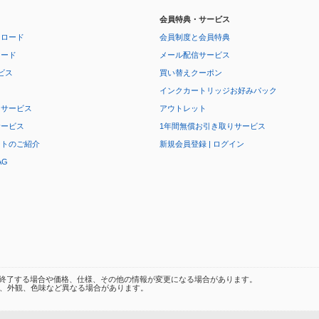
会員特典・サービス
ンロード
会員制度と会員特典
ロード
メール配信サービス
ビス
買い替えクーポン
インクカートリッジお好みパック
りサービス
アウトレット
サービス
1年間無償お引き取りサービス
ートのご紹介
新規会員登録 | ログイン
AG
終了する場合や価格、仕様、その他の情報が変更になる場合があります。
、外観、色味など異なる場合があります。