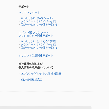
サポート
パソコンサポート
・
困ったときに（FAQ Search）
・
ダウンロード（ドライバーなど）
・
万が一のときに（修理を依頼する）
エプソン製 プリンター・
プロジェクター関連サポート
・
困ったときに（よくあるご質問）
・
ダウンロード（ドライバーなど）
・
万が一のときに（修理を依頼する）
オリエント製品関連サポート
当社運営体制および
個人情報の取り扱いについて
・
エプソンダイレクトお客様相談室
・
個人情報相談窓口