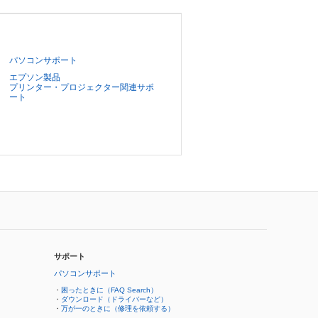
パソコンサポート
エプソン製品
プリンター・プロジェクター関連サポ
ート
サポート
パソコンサポート
・
困ったときに（FAQ Search）
・
ダウンロード（ドライバーなど）
・
万が一のときに（修理を依頼する）