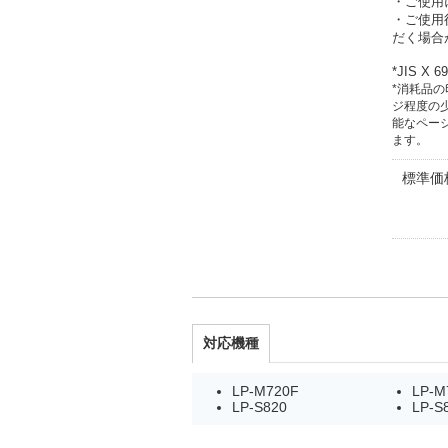
・ご使用
・ご使用
だく場合
*JIS 
*消耗品
ジ程度の
能なペー
ます。
標準価格
対応機種
LP-M720F
LP-M
LP-S820
LP-S