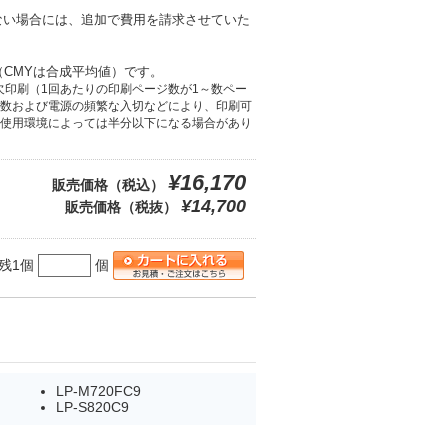
。
ない場合には、追加で費用を請求させていた
均値（CMYは合成平均値）です。
欠印刷（1回あたりの印刷ページ数が1～数ペー
数および電源の頻繁な入切などにより、印刷可
使用環境によっては半分以下になる場合があり
¥16,170
販売価格（税込）
¥14,700
販売価格（税抜）
残1個
個
LP-M720FC9
LP-S820C9