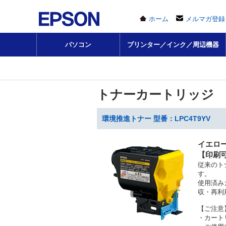
ホーム
メルマガ登録
パソコン
プリンター／インク／周辺機器
トナーカートリッジ
環境推進トナー 型番：LPC4T9YV
イエロ
【印刷可
従来のト
す。
使用済み
収・再利
【ご注意
・カート