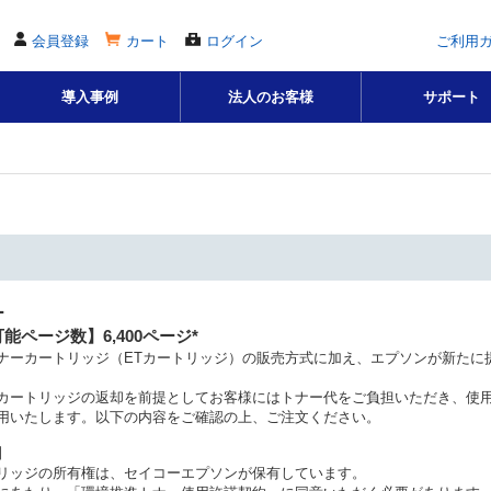
会員登録
カート
ログイン
ご利用
導入事例
法人のお客様
サポート
ー
能ページ数】6,400ページ*
ナーカートリッジ（ETカートリッジ）の販売方式に加え、エプソンが新たに
カートリッジの返却を前提としてお客様にはトナー代をご負担いただき、使
用いたします。以下の内容をご確認の上、ご注文ください。
】
リッジの所有権は、セイコーエプソンが保有しています。