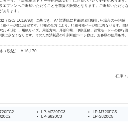
にあたり、「環境推進トナー使用許諾契約」に同意いただく必要があります
後エプソンへご返却いただくことを前提の販売となります。ご返却いただけ
があります。
X 6932（ISO/IEC19798）に基づき、A4普通紙に片面連続印刷した場合の平
の印刷ページ数は目安です。印刷の仕方により、印刷可能ページ数は異なります。間
少ない印刷）、用紙サイズ、用紙方向、厚紙印刷、印刷原稿、節電モードへの移行回
ジ数は少なくなります。そのため消耗品の印刷可能ページ数は、お客様の使用条件、
（税込） ￥16,170
在庫：
720FC2
LP-M720FC3
LP-M720FC5
820C2
LP-S820C3
LP-S820C5