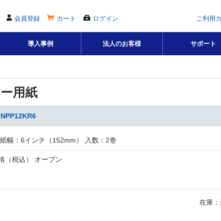
会員登録
カート
ログイン
ご利用
導入事例
法人のお客様
サポート
ー用紙
PP12KR6
紙幅：6インチ（152mm） 入数：2巻
格（税込） オープン
在庫：