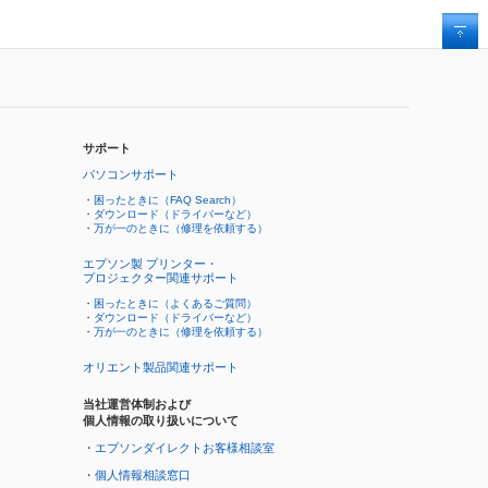
サポート
パソコンサポート
・
困ったときに（FAQ Search）
・
ダウンロード（ドライバーなど）
・
万が一のときに（修理を依頼する）
エプソン製 プリンター・
プロジェクター関連サポート
・
困ったときに（よくあるご質問）
・
ダウンロード（ドライバーなど）
・
万が一のときに（修理を依頼する）
オリエント製品関連サポート
当社運営体制および
個人情報の取り扱いについて
・
エプソンダイレクトお客様相談室
・
個人情報相談窓口