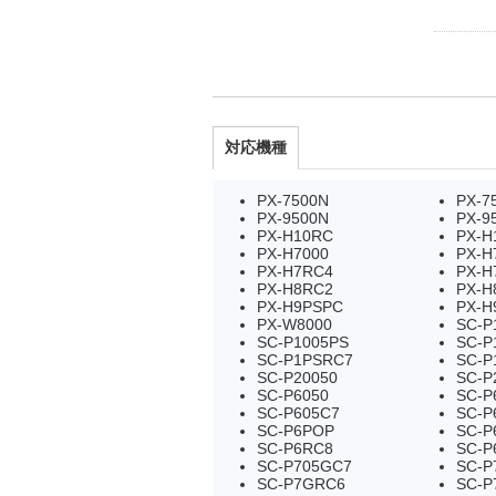
対応機種
PX-7500N
PX-7
PX-9500N
PX-9
PX-H10RC
PX-H
PX-H7000
PX-H
PX-H7RC4
PX-H
PX-H8RC2
PX-H
PX-H9PSPC
PX-H
PX-W8000
SC-P
SC-P1005PS
SC-P
SC-P1PSRC7
SC-P
SC-P20050
SC-P
SC-P6050
SC-P
SC-P605C7
SC-P
SC-P6POP
SC-P
SC-P6RC8
SC-P
SC-P705GC7
SC-P
SC-P7GRC6
SC-P