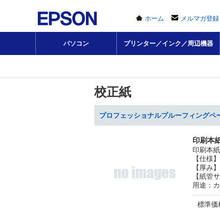
ホーム
メルマガ登録
パソコン
プリンター／インク／周辺機器
校正紙
プロフェッショナルプルーフィングペーパ
印刷本
印刷本紙
【仕様】約
【厚み】0
【紙管サ
用途：カ
標準価格