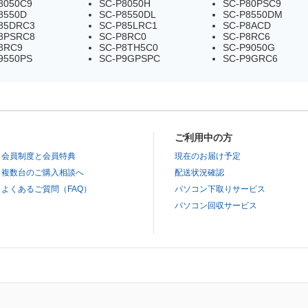
8050C9
SC-P8050H
SC-P80PSC9
8550D
SC-P8550DL
SC-P8550DM
85DRC3
SC-P85LRC1
SC-P8ACD
8PSRC8
SC-P8RC0
SC-P8RC6
8RC9
SC-P8TH5C0
SC-P9050G
9550PS
SC-P9GPSPC
SC-P9GRC6
ご利用中の方
会員制度と会員特典
現在のお届け予定
複数台のご購入相談へ
配送状況確認
よくあるご質問（FAQ）
パソコン下取りサービス
パソコン回収サービス