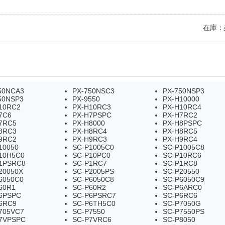
在庫：
50NCA3
PX-750NSC3
PX-750NSP3
50NSP3
PX-9550
PX-H10000
10RC2
PX-H10RC3
PX-H10RC4
7C6
PX-H7PSPC
PX-H7RC2
7RC5
PX-H8000
PX-H8PSPC
8RC3
PX-H8RC4
PX-H8RC5
9RC2
PX-H9RC3
PX-H9RC4
10050
SC-P1005C0
SC-P1005C8
10H5C0
SC-P10PC0
SC-P10RC6
1PSRC8
SC-P1RC7
SC-P1RC8
20050X
SC-P2005PS
SC-P20550
6050C0
SC-P6050C8
SC-P6050C9
60R1
SC-P60R2
SC-P6ARC0
6PSPC
SC-P6PSRC7
SC-P6RC6
6RC9
SC-P6TH5C0
SC-P7050G
705VC7
SC-P7550
SC-P7550PS
7VPSPC
SC-P7VRC6
SC-P8050