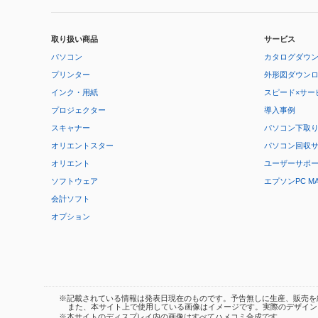
取り扱い商品
サービス
パソコン
カタログダウ
プリンター
外形図ダウン
インク・用紙
スピード×サー
プロジェクター
導入事例
スキャナー
パソコン下取
オリエントスター
パソコン回収
オリエント
ユーザーサポ
ソフトウェア
エプソンPC M
会計ソフト
オプション
※記載されている情報は発表日現在のものです。予告無しに生産、販売を
また、本サイト上で使用している画像はイメージです。実際のデザイン
※本サイトのディスプレイ内の画像はすべてハメコミ合成です。