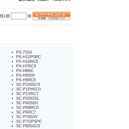
残1個
個
PX-7550
PX-H10PSPC
PX-H10RC5
PX-H7RC3
PX-H8RC
PX-H9000
PX-H9RC5
SC-P1005C9
SC-P1PH5C0
SC-P1XRC7
SC-P20550L
SC-P6050H
SC-P6BRC0
SC-P6RC7
SC-P7050V
SC-P7GPSPC
SC-P8050C0