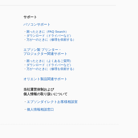
サポート
パソコンサポート
・
困ったときに（FAQ Search）
・
ダウンロード（ドライバーなど）
・
万が一のときに（修理を依頼する）
エプソン製 プリンター・
プロジェクター関連サポート
・
困ったときに（よくあるご質問）
・
ダウンロード（ドライバーなど）
・
万が一のときに（修理を依頼する）
オリエント製品関連サポート
当社運営体制および
個人情報の取り扱いについて
・
エプソンダイレクトお客様相談室
・
個人情報相談窓口