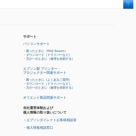
サポート
パソコンサポート
・
困ったときに（FAQ Search）
・
ダウンロード（ドライバーなど）
・
万が一のときに（修理を依頼する）
エプソン製 プリンター・
プロジェクター関連サポート
・
困ったときに（よくあるご質問）
・
ダウンロード（ドライバーなど）
・
万が一のときに（修理を依頼する）
オリエント製品関連サポート
当社運営体制および
個人情報の取り扱いについて
・
エプソンダイレクトお客様相談室
・
個人情報相談窓口