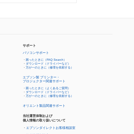
サポート
パソコンサポート
・
困ったときに（FAQ Search）
・
ダウンロード（ドライバーなど）
・
万が一のときに（修理を依頼する）
エプソン製 プリンター・
プロジェクター関連サポート
・
困ったときに（よくあるご質問）
・
ダウンロード（ドライバーなど）
・
万が一のときに（修理を依頼する）
オリエント製品関連サポート
当社運営体制および
個人情報の取り扱いについて
・
エプソンダイレクトお客様相談室