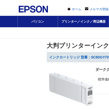
ホーム
メルマガ登録
パソコン
プリンター／インク／周辺機器
大判プリンターイン
インクカートリッジ 型番：SC8DGY70
ダーク
標準価格