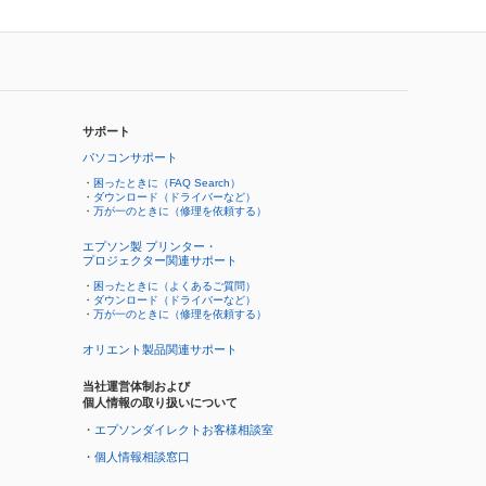
サポート
パソコンサポート
・
困ったときに（FAQ Search）
・
ダウンロード（ドライバーなど）
・
万が一のときに（修理を依頼する）
エプソン製 プリンター・
プロジェクター関連サポート
・
困ったときに（よくあるご質問）
・
ダウンロード（ドライバーなど）
・
万が一のときに（修理を依頼する）
オリエント製品関連サポート
当社運営体制および
個人情報の取り扱いについて
・
エプソンダイレクトお客様相談室
・
個人情報相談窓口