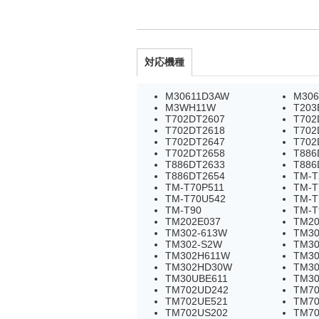
対応機種
M30611D3AW
M306
M3WH11W
T203
T702DT2607
T702
T702DT2618
T702
T702DT2647
T702
T702DT2658
T886
T886DT2633
T886
T886DT2654
TM-T
TM-T70P511
TM-T
TM-T70U542
TM-T
TM-T90
TM-T
TM202E037
TM20
TM302-613W
TM30
TM302-S2W
TM30
TM302H611W
TM30
TM302HD30W
TM3
TM30UBE611
TM30
TM702UD242
TM70
TM702UE521
TM70
TM702US202
TM70