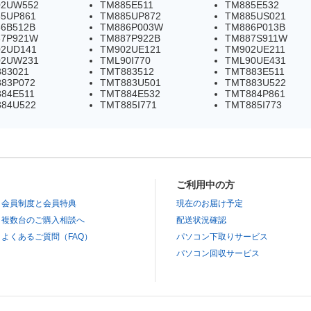
02UW552
TM885E511
TM885E532
5UP861
TM885UP872
TM885US021
6B512B
TM886P003W
TM886P013B
87P921W
TM887P922B
TM887S911W
2UD141
TM902UE121
TM902UE211
02UW231
TML90I770
TML90UE431
83021
TMT883512
TMT883E511
83P072
TMT883U501
TMT883U522
84E511
TMT884E532
TMT884P861
84U522
TMT885I771
TMT885I773
ご利用中の方
会員制度と会員特典
現在のお届け予定
複数台のご購入相談へ
配送状況確認
よくあるご質問（FAQ）
パソコン下取りサービス
パソコン回収サービス