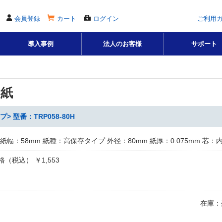
会員登録
カート
ログイン
ご利用
導入事例
法人のお客様
サポート
用紙
型番：TRP058-80H
紙幅：58mm 紙種：高保存タイプ 外径：80mm 紙厚：0.075mm 芯：内
（税込） ￥1,553
在庫：