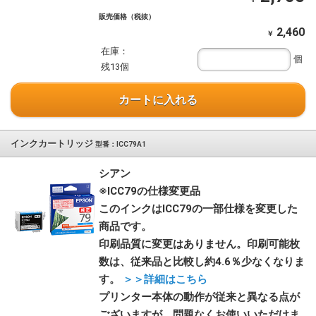
販売価格（税抜）
2,460
￥
在庫：
個
残13個
カートに入れる
インクカートリッジ
型番：ICC79A1
シアン
※ICC79の仕様変更品
このインクはICC79の一部仕様を変更した
商品です。
印刷品質に変更はありません。印刷可能枚
数は、従来品と比較し約4.6％少なくなりま
す。
＞＞詳細はこちら
プリンター本体の動作が従来と異なる点が
ございますが、問題なくお使いいただけま