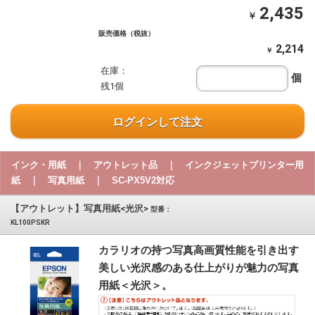
2,435
￥
販売価格（税抜）
2,214
￥
在庫：
個
残1個
ログインして注文
インク・用紙 ｜ アウトレット品 ｜ インクジェットプリンター用
紙 ｜ 写真用紙 ｜ SC-PX5V2対応
【アウトレット】写真用紙<光沢>
型番：
KL100PSKR
カラリオの持つ写真高画質性能を引き出す
美しい光沢感のある仕上がりが魅力の写真
用紙＜光沢＞。