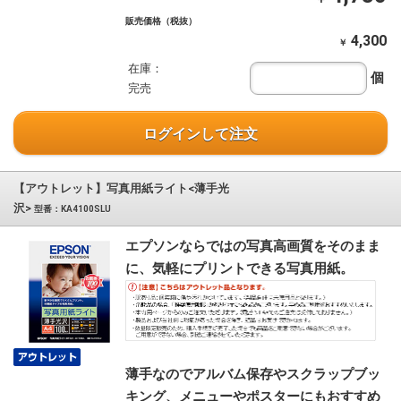
販売価格（税抜）
4,300
￥
在庫：
個
完売
ログインして注文
【アウトレット】写真用紙ライト<薄手光
沢>
型番：KA4100SLU
エプソンならではの写真高画質をそのまま
に、気軽にプリントできる写真用紙。
薄手なのでアルバム保存やスクラップブッ
キング、メニューやポスターにもおすすめ