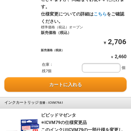
す。
仕様変更についての詳細は
こちら
をご確認
ください。
標準価格（税込）オープン
販売価格（税込）
2,706
￥
販売価格（税抜）
2,460
￥
在庫：
個
残7個
カートに入れる
インクカートリッジ
型番：ICVM79A1
ビビッドマゼンタ
※ICVM79の仕様変更品
このインクはICVM79の一部仕様を変更し