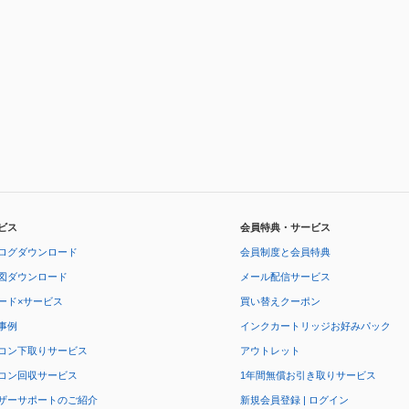
ビス
会員特典・サービス
ログダウンロード
会員制度と会員特典
図ダウンロード
メール配信サービス
ード×サービス
買い替えクーポン
事例
インクカートリッジお好みパック
コン下取りサービス
アウトレット
コン回収サービス
1年間無償お引き取りサービス
ザーサポートのご紹介
新規会員登録 | ログイン