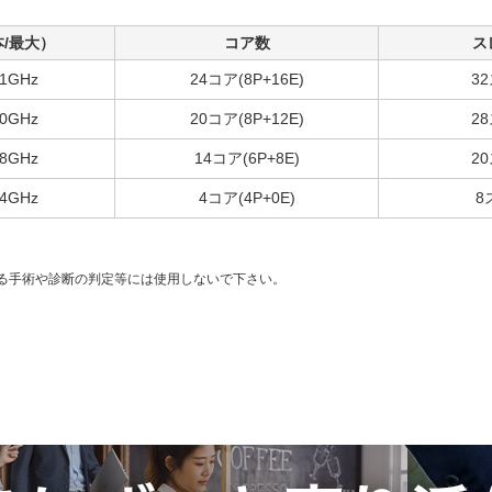
/最大）
コア数
ス
.1GHz
24コア(8P+16E)
3
.0GHz
20コア(8P+12E)
2
.8GHz
14コア(6P+8E)
2
.4GHz
4コア(4P+0E)
8
る手術や診断の判定等には使用しないで下さい。