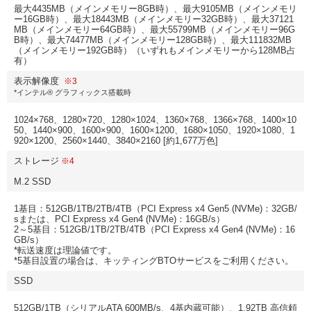
最大4435MB（メインメモリー8GB時）、最大9105MB（メインメモリ
ー16GB時）、最大18443MB（メインメモリー32GB時）、最大37121
MB（メインメモリー64GB時）、最大55799MB（メインメモリー96G
B時）、最大74477MB（メインメモリー128GB時）、最大111832MB
（メインメモリー192GB時）（いずれもメインメモリーから128MB占
有）
表示解像度
※3
*インテル® グラフィックス搭載時
1024×768、1280×720、1280×1024、1360×768、1366×768、1400×10
50、1440×900、1600×900、1600×1200、1680×1050、1920×1080、1
920×1200、2560×1440、3840×2160 [約1,677万色]
ストレージ
※4
M.2 SSD
1基目：512GB/1TB/2TB/4TB（PCI Express x4 Gen5 (NVMe)：32GB/
sまたは、PCI Express x4 Gen4 (NVMe)：16GB/s）
2～5基目：512GB/1TB/2TB/4TB（PCI Express x4 Gen4 (NVMe)：16
GB/s）
*転送速度は理論値です。
*5基目設置の場合は、キッティングBTOサービスをご利用ください。
SSD
512GB/1TB（シリアルATA 600MB/s、4基内蔵可能）、1.92TB 高信頼