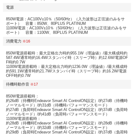
電源
850W電源：AC100V±10％（50/60Hz）（入力波形は正弦波のみをサ
ポート） 容量：850W、80PLUS PLATINUM
1100W電源：AC100V±10％（50/60Hz）（入力波形は正弦波のみをサ
ポート） 容量：1100W、80PLUS PLATINUM
消費電力
※16
850W電源搭載時：最大定格出力時約955.1W（理論値）/最大構成時約
587.4W/通常時約16.4W/スタンバイ時（スリープ時）約12.6W/電源OF
F時約0.7W
1100W電源搭載時：最大定格出力時約1236.0W（理論値）/最大構成時
約591.1W/通常時約21.7W/スタンバイ時（スリープ時）約16.2W/電源
OFF時約0.7W
待機時動作音
※17
850W電源搭載時：
約26dB（待機時Endeavor Smart AI ControlON設定）/約27dB（待機時
ノーマルモード）/約31dB（待機時パフォーマンスモード）
約27dB（負荷時Endeavor Smart AI ControlON設定）/約37dB（負荷時
ノーマルモード）/約41dB（負荷時パフォーマンスモード）
1100W電源搭載時：
約28dB（待機時Endeavor Smart AI ControlON設定）/約28dB（待機時
ノーマルモード）/約32dB（待機時パフォーマンスモード）
約29dB（負荷時Endeavor Smart AI ControlON設定）/約37dB（負荷時