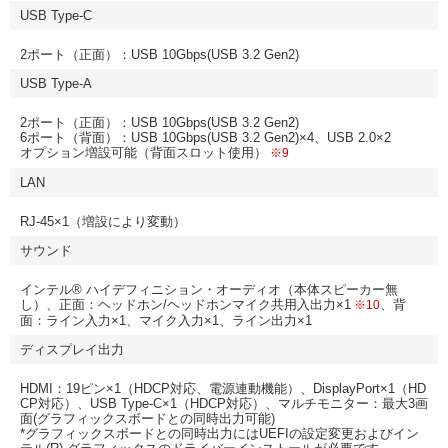
USB Type-C
2ポート（正面）：USB 10Gbps(USB 3.2 Gen2)
USB Type-A
2ポート（正面）：USB 10Gbps(USB 3.2 Gen2)
6ポート（背面）：USB 10Gbps(USB 3.2 Gen2)×4、USB 2.0×2
オプション増設可能（背面スロット使用）
※9
LAN
RJ-45×1（増設により変動）
サウンド
インテル® ハイデフィニション・オーディオ（本体スピーカー無
し）、正面：ヘッドホン/ヘッドホンマイク共用入出力×1
、背
※10
面：ライン入力×1、マイク入力×1、ライン出力×1
ディスプレイ出力
HDMI：19ピン×1（HDCP対応、電源連動機能）、DisplayPort×1（HD
CP対応）、USB Type-C×1（HDCP対応）、マルチモニター：最大3画
面(グラフィックスボードとの同時出力可能)
*グラフィックスボードとの同時出力にはUEFIの設定変更およびイン