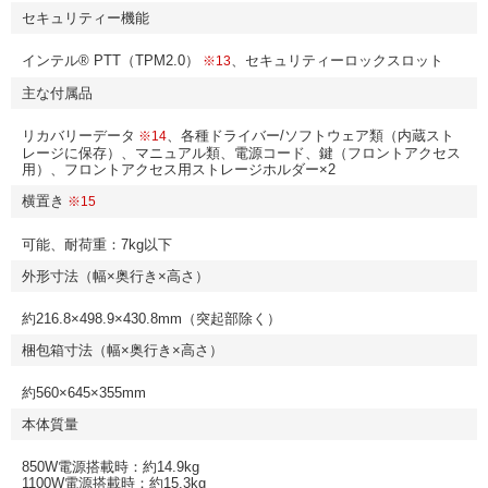
セキュリティー機能
インテル® PTT（TPM2.0）
、セキュリティーロックスロット
※13
主な付属品
リカバリーデータ
、各種ドライバー/ソフトウェア類（内蔵スト
※14
レージに保存）、マニュアル類、電源コード、鍵（フロントアクセス
用）、フロントアクセス用ストレージホルダー×2
横置き
※15
可能、耐荷重：7kg以下
外形寸法（幅×奥行き×高さ）
約216.8×498.9×430.8mm（突起部除く）
梱包箱寸法（幅×奥行き×高さ）
約560×645×355mm
本体質量
850W電源搭載時：約14.9kg
1100W電源搭載時：約15.3kg