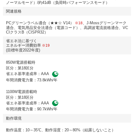
ノーマルモード）/約41dB（負荷時パフォーマンスモード）
関連規格
PCグリーンラベル適合（★★☆ V14）
、J-Mossグリーンマーク
※18
適合、電気用品安全法適合（電源コード）、高調波電流規格適合、VC
CIクラスB（CISPR32）
省エネ法に基づく
エネルギー消費効率
※19
(目標年度2022年度)
850W電源搭載時
区分：第18区分
省エネ基準達成率：AAA
年間消費電力量：73.8kWh/年
1100W電源搭載時
区分：第18区分
省エネ基準達成率：AAA
年間消費電力量：90.7kWh/年
動作環境
動作温度：10～35℃、動作湿度：20～80%（結露しないこと）