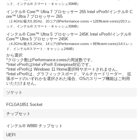
ッド、インテル® スマート・キャッシュ30MB）
インテル® Core™ Ultra 7 プロセッサー 265 Intel vPro®/インテル® C
ore™ Ultra 7 プロセッサー 265
（2.4GHz/最大5.3GHz、20コア(8Performance-cores + 12Efficient-cores)/20スレ
ッド、インテル® スマート・キャッシュ30MB）
インテル® Core™ Ultra 5 プロセッサー 245K Intel vPro®/インテル®
Core™ Ultra 5 プロセッサー 245K
（4.2GHz/最大5.2GHz、14コア(6Performance-cores + 8Efficient-cores)/14スレッ
ド、インテル®スマート・キャッシュ24MB）
から選択
*クロック数はPerformance-coresの周波数です。
*Intel vPro®はIntel vPro® Enterprise対応です。
*Intel vPro®は Windows 11 Home選択時サポートされません。
*Intel vPro®は、グラフィックスボード、マルチカードリーダー、 拡
張ボードのいずれかを選択された場合、OSのスリープ機能はご利用
いただけません。
ソケット
FCLGA1851 Socket
チップセット
インテル® W880 チップセット
UEFI