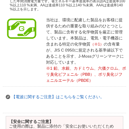
した年間消費電力量です。省エネルギー基準達成率の表示語Aは達成率100
%以上110 %未満、AAは達成率110 %以上140 %未満、AAAは達成率140
%以上を示します。
当社は、環境に配慮した製品をお客様に提
供するための重要な取り組みのひとつとし
て、製品に含有する化学物質を厳正に管理
しています。本製品は、電気・電子機器に
含まれる特定の化学物質
の含有量
（※1）
が、JIS C 0950に規定される基準値以下で
あることを示す、J-Mossグリーンマークに
対応しています。
※1 鉛、水銀、カドミウム、六価クロム、ポ
リ臭化ビフェニル（PBB）、ポリ臭化ジフ
ェニルエーテル（PBDE）
【電波に関するご注意】はこちらをご覧ください。
【安全に関するご注意】
ご使用の際は、製品に添付の「安全にお使いいただくため