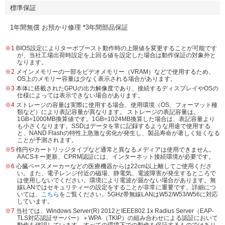
標準保証
1年間無償 お預かり修理 *3年間部品保証
※1
BIOS設定によりターボブースト動作時の上限値を変更することが可能です
が、当社工場出荷時設定を上回る値を設定した場合は動作保証の対象外と
なります。
※2
メインメモリーの一部をビデオメモリー（VRAM）などで使用するため、
OS上のメモリー容量は少なく表示される場合があります。
※3
本体に搭載されたGPUの出力解像度であり、接続するディスプレイやOSの
仕様によっては表示できない場合があります。
※4
ストレージの容量は実際に使用する場合、使用環境（OS、フォーマット種
類など）により表記容量が異なります。 ストレージの表記容量は、
1GB=1000MB換算値です。1GB=1024MB換算した場合は、表記容量より
も小さくなります。SSDはデータを常に記録するような用途で使用する
と、NAND Flashの特性上急激な劣化が発生し、製品寿命が著しく短くなる
ことが予測されます。
※5
楕円やカートリッジタイプなど通常と異なるメディアは使用できません。
AACSキー更新、CPRM認証には、インターネット接続環境が必要です。
※6
心臓ペースメーカーなどの医療機器からは22cm以上離してご使用くださ
い。また、電子レンジ付近の磁場、静電気、電波障害が発生するところで
は使用しないでください。環境により電波が届かない場合があります。無
線LANではセキュリティーの設定をすることが非常に重要です。詳細につ
いては、
こちら
をご覧ください。5GHz帯無線LANはW52/W53/W56に対応
しています。
※7
当社では、Windows Server(R) 2012とIEEE802.1x Radius Server（EAP-
TLS対応認証サーバー）＋WPA （TKIP）の組み合わせによる認証において