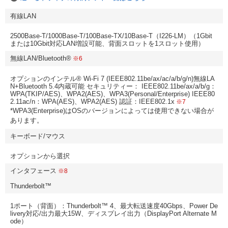
有線LAN
2500Base-T/1000Base-T/100Base-TX/10Base-T（I226-LM）（1Gbit
または10Gbit対応LAN増設可能、背面スロットを1スロット使用）
無線LAN/Bluetooth®
※6
オプションのインテル® Wi-Fi 7 (IEEE802.11be/ax/ac/a/b/g/n)無線LA
N+Bluetooth 5.4内蔵可能 セキュリティー： IEEE802.11be/ax/a/b/g：
WPA(TKIP/AES)、WPA2(AES)、WPA3(Personal/Enterprise) IEEE80
2.11ac/n：WPA(AES)、WPA2(AES) 認証：IEEE802.1x
※7
*WPA3(Enterprise)はOSのバージョンによっては使用できない場合が
あります。
キーボード/マウス
オプションから選択
インタフェース
※8
Thunderbolt™
1ポート（背面）：Thunderbolt™ 4、最大転送速度40Gbps、Power De
livery対応/出力最大15W、ディスプレイ出力（DisplayPort Alternate M
ode）