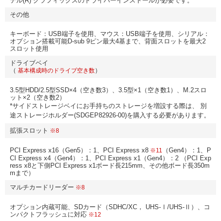
テル(R) グラフィックスのドライバーインストールが必要です。
その他
キーボード：USB端子を使用、マウス：USB端子を使用、シリアル：
オプション搭載可能D-sub 9ピン最大4基まで、背面スロットを最大2
スロット使用
ドライブベイ
（
）
基本構成時のドライブ空き数
3.5型HDD/2.5型SSD×4（空き数3）、3.5型×1（空き数1）、M.2スロ
ット×2（空き数2）
*サイドストレージベイにお手持ちのストレージを増設する際は、 別
途ストレージホルダー(SDGEP82926-00)を購入する必要があります。
拡張スロット
※8
PCI Express x16（Gen5）：1、PCI Express x8
（Gen4）：1、P
※11
CI Express x4（Gen4）：1、PCI Express x1（Gen4）：2 （PCI Exp
ress x8と下側PCI Express x1ボード長215mm、その他ボード長350m
mまで）
マルチカードリーダー
※8
オプション内蔵可能、SDカード（SDHC/XC， UHS-Ⅰ/UHS-Ⅱ）、コ
ンパクトフラッシュに対応
※12