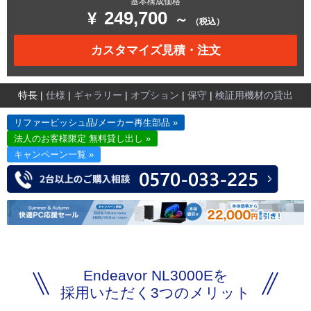
基本構成価格
249,700
¥
～
（税込）
カスタマイズ見積・注文
特長 |
仕様
|
ギャラリー
|
オプション
|
保守
|
検証用機材の貸出
リファービッシュ品/メーカー再生部品 »
法人のお客様限定 無料貸し出し »
キャンペーン一覧 »
Endeavor NL3000Eを
採用いただく3つのメリット