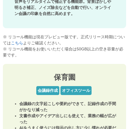
音声をリアルタイムで補正する機能群。背景ぼかしや
明るさ補正、ノイズ除去などを自動で行い、オンライ
ン会議の印象を自然に高めます。
※ リコール機能は現在プレビュー版です。正式リリース時期につい
ては
こちら
よりご確認ください。
※ リコール機能をお使いいただく場合は50GB以上の空き容量が必
要です。
保育園
会議録作成
オフィスツール
会議録の文字起こしや要約ができて、記録作成の手間
がかなり減った
文書作成やアイデア出しにも使えて、業務の幅が広が
った
AIをうまく使うには指示の出し方に少し慣れが必要だ