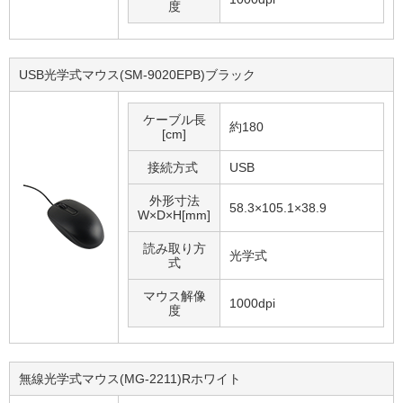
度
USB光学式マウス(SM-9020EPB)ブラック
ケーブル長
約180
[cm]
接続方式
USB
外形寸法
58.3×105.1×38.9
W×D×H[mm]
読み取り方
光学式
式
マウス解像
1000dpi
度
無線光学式マウス(MG-2211)Rホワイト