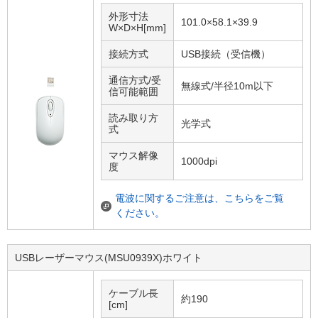
外形寸法
101.0×58.1×39.9
W×D×H[mm]
接続方式
USB接続（受信機）
通信方式/受
無線式/半径10m以下
信可能範囲
読み取り方
光学式
式
マウス解像
1000dpi
度
電波に関するご注意は、こちらをご覧
ください。
USBレーザーマウス(MSU0939X)ホワイト
ケーブル長
約190
[cm]