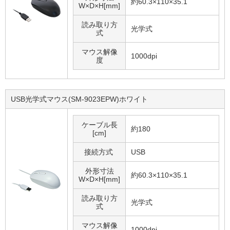
約60.3×110×35.1
W×D×H[mm]
読み取り方
光学式
式
マウス解像
1000dpi
度
USB光学式マウス(SM-9023EPW)ホワイト
ケーブル長
約180
[cm]
接続方式
USB
外形寸法
約60.3×110×35.1
W×D×H[mm]
読み取り方
光学式
式
マウス解像
1000dpi