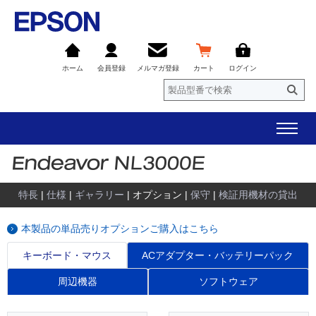
ホーム
会員登録
メルマガ登録
カート
ログイン
特長
|
仕様
|
ギャラリー
| オプション |
保守
|
検証用機材の貸出
本製品の単品売りオプションご購入はこちら
キーボード・マウス
ACアダプター・バッテリーパック
周辺機器
ソフトウェア