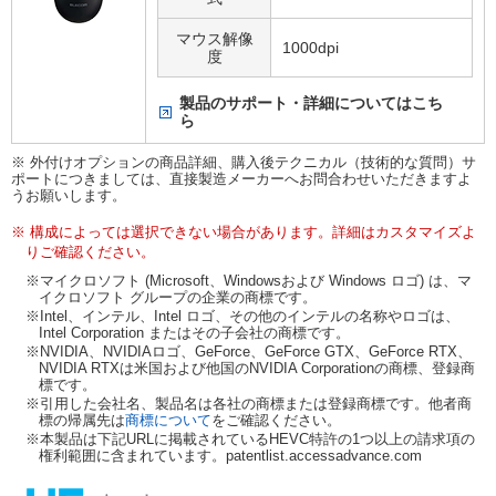
マウス解像
1000dpi
度
製品のサポート・詳細についてはこち
ら
※ 外付けオプションの商品詳細、購入後テクニカル（技術的な質問）サ
ポートにつきましては、直接製造メーカーへお問合わせいただきますよ
うお願いします。
※ 構成によっては選択できない場合があります。詳細はカスタマイズよ
りご確認ください。
※マイクロソフト (Microsoft、Windowsおよび Windows ロゴ) は、マ
イクロソフト グループの企業の商標です。
※Intel、インテル、Intel ロゴ、その他のインテルの名称やロゴは、
Intel Corporation またはその子会社の商標です。
※NVIDIA、NVIDIAロゴ、GeForce、GeForce GTX、GeForce RTX、
NVIDIA RTXは米国および他国のNVIDIA Corporationの商標、登録商
標です。
※引用した会社名、製品名は各社の商標または登録商標です。他者商
標の帰属先は
商標について
をご確認ください。
※本製品は下記URLに掲載されているHEVC特許の1つ以上の請求項の
権利範囲に含まれています。patentlist.accessadvance.com