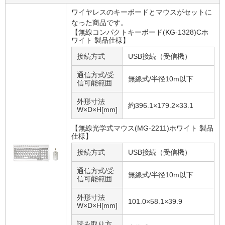
ワイヤレスのキーボードとマウスがセットに
なった商品です。
【無線コンパクトキーボード(KG-1328)Cホ
ワイト 製品仕様】
接続方式
USB接続（受信機）
通信方式/受
無線式/半径10m以下
信可能範囲
外形寸法
約396.1×179.2×33.1
W×D×H[mm]
【無線光学式マウス(MG-2211)ホワイト 製品
仕様】
接続方式
USB接続（受信機）
通信方式/受
無線式/半径10m以下
信可能範囲
外形寸法
101.0×58.1×39.9
W×D×H[mm]
読み取り方