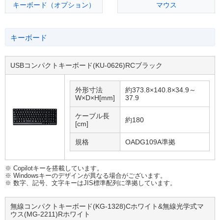
キーボード（オプション）
マウス
キーボード
USBコンパクトキーボード(KU-0626)RCブラック
外形寸法
約373.8×140.8×34.9～
W×D×H[mm]
37.9
ケーブル長
約180
[cm]
規格
OADG109A準拠
※ Copilotキーを搭載しています。
※ Windowsキーのデザインが異なる場合がございます。
※ 数字、記号、文字キーはJIS標準配列に準拠しています。
無線コンパクトキーボード(KG-1328)Cホワイト&無線光学式マ
ウス(MG-2211)Rホワイト