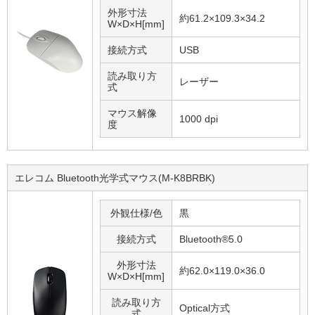
外形寸法
約61.2×109.3×34.2
W×D×H[mm]
接続方式
USB
読み取り方
レーザー
式
マウス解像
1000 dpi
度
エレコム Bluetooth光学式マウス(M-K8BRBK)
外観仕様/色
黒
接続方式
Bluetooth®5.0
外形寸法
約62.0×119.0×36.0
W×D×H[mm]
読み取り方
Optical方式
式