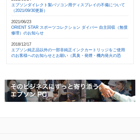
エプソンダイレクト製パソコン用ディスプレイの不備について
2026/07/13
（2021/09/30更新）
エプソンダイレクト製PC一部モデルにおけるバッ
テリー駆動時間の表記誤りについて
2021/06/23
ORIENT STAR スポーツコレクション ダイバー 自主回収（無償
2026/05/25
修理）のお知らせ
展示会『Windows AI Day』出展のお知らせ
2018/12/17
エプソン純正品以外の一部非純正インクカートリッジをご使用
2026/05/12
のお客様へのお知らせとお願い（異臭・発煙・機内発火の恐
エプソン、製造業向けパッケージモデルのライン
れ）
アップを刷新
2018/09/12
お客様へのお知らせとお願い エプソンプロジェクターを天吊り
2026/05/01
設置・壁掛け設置・ボードスタンド設置でご使用時の落下のお
当社製品のお届け日に関する運用変更のお知らせ
それについて
2018/08/29
2026/04/21
エプソン製スキャナー GT-S620/​ S630/​ S640/​ F720/​ F730/​
高負荷業務に応える処理性能と省スペース性を両
F740をご使用のお客様へのお願い
立。高性能ミニタワーPC『Endeavor MR8500』を
新発売
2016/04/18
お客様へのお詫びとお願い エプソン モノクロページプリンター
（LP-S210/S310/S310N）無償修理のお知らせ（異臭・発煙のお
2026/04/17