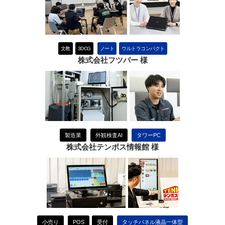
文教
3DCG
ノート
ウルトラコンパクト
株式会社フツパー 様
製造業
外観検査AI
タワーPC
株式会社テンポス情報館 様
小売り
POS
受付
タッチパネル液晶一体型