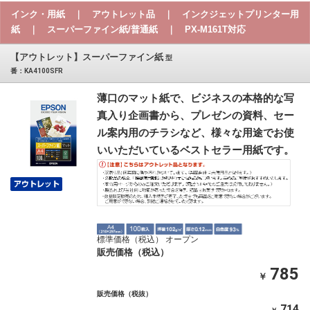
インク・用紙 ｜ アウトレット品 ｜ インクジェットプリンター用
紙 ｜ スーパーファイン紙/普通紙 ｜ PX-M161T対応
【アウトレット】スーパーファイン紙
型
番：KA4100SFR
薄口のマット紙で、ビジネスの本格的な写
真入り企画書から、プレゼンの資料、セー
ル案内用のチラシなど、様々な用途でお使
いいただいているベストセラー用紙です。
標準価格（税込） オープン
販売価格（税込）
785
￥
販売価格（税抜）
714