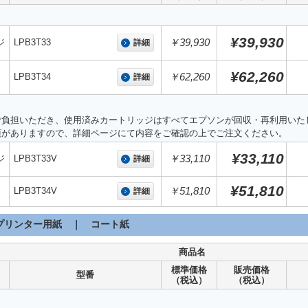
¥39,930
ジ
LPB3T33
￥39,930
詳細
ー
¥62,260
LPB3T34
￥62,260
詳細
ご負担いただき、使用済みカートリッジはすべてエプソンが回収・再利用いた
項がありますので、詳細ページにて内容をご確認の上でご注文ください。
¥33,110
ジ
LPB3T33V
￥33,110
詳細
ー
¥51,810
LPB3T34V
￥51,810
詳細
プリンター用紙 ｜ コート紙
商品名
標準価格
販売価格
型番
（税込）
（税込）