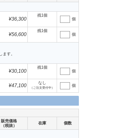
残1個
¥36,300
個
残1個
¥56,600
個
します。
残1個
¥30,100
個
なし
¥47,100
個
（ご注文受付中）
販売価格
在庫
個数
（税抜）