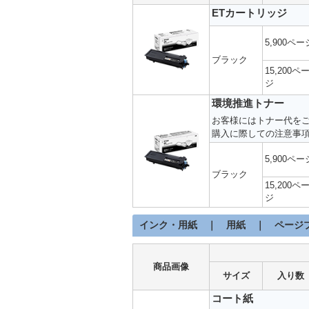
ETカートリッジ
5,900ペー
ブラック
15,200ペ
ジ
環境推進トナー
お客様にはトナー代を
購入に際しての注意事
5,900ペー
ブラック
15,200ペ
ジ
インク・用紙 ｜ 用紙 ｜ ページ
商品画像
サイズ
入り数
コート紙