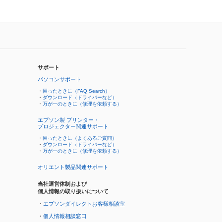
サポート
パソコンサポート
・
困ったときに（FAQ Search）
・
ダウンロード（ドライバーなど）
・
万が一のときに（修理を依頼する）
エプソン製 プリンター・
プロジェクター関連サポート
・
困ったときに（よくあるご質問）
・
ダウンロード（ドライバーなど）
・
万が一のときに（修理を依頼する）
オリエント製品関連サポート
当社運営体制および
個人情報の取り扱いについて
・
エプソンダイレクトお客様相談室
・
個人情報相談窓口