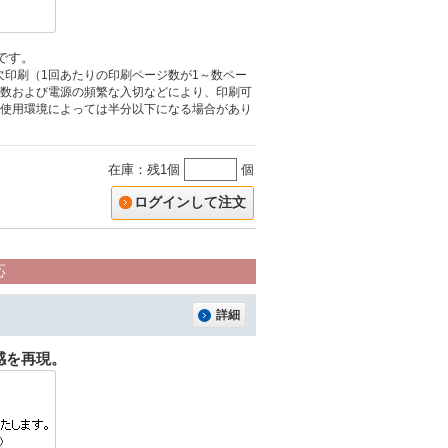
値です。
欠印刷（1回あたりの印刷ページ数が1～数ペー
数および電源の頻繁な入切などにより、印刷可
使用環境によっては半分以下になる場合があり
在庫：残1個
個
ログインして注文
応
詳細
感を再現。