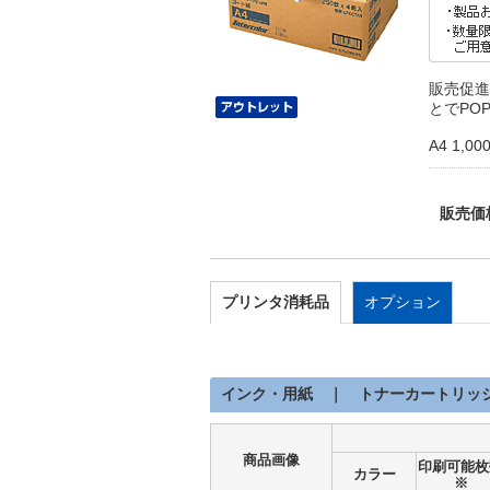
販売促進
とでPO
A4 1,
販売価
プリンタ消耗品
オプション
インク・用紙 ｜ トナーカートリッ
商品画像
印刷可能枚
カラー
※