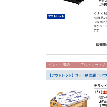
*JIS 
*消耗品
ジ程度の
能なペー
ます。
販売価
インク・用紙 ｜ アウトレット品 
【アウトレット】コート紙 型番：LPCC
チラシ