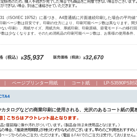
X 6931（ISO/IEC 19752）に基づき、A4普通紙に片面連続印刷した場合の平均
の印刷ページ数は目安です。印刷の仕方により、印刷可能ページ数は異なります。間
少ない印刷）、用紙サイズ、用紙方向、厚紙印刷、印刷原稿、節電モードへの移行回
ジ数は少なくなります。そのため消耗品の印刷可能ページ数は、お客様の使用条件、
35,937
32,670
格（税込）
販売価格（税抜）
¥
¥
｜ ページプリンター用紙 ｜ コート紙 ｜ LP-S3590PS対
TA4
やカタログなどの商業印刷に使用される、光沢のあるコート紙の質