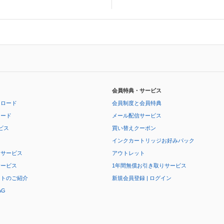
会員特典・サービス
ンロード
会員制度と会員特典
ロード
メール配信サービス
ビス
買い替えクーポン
インクカートリッジお好みパック
りサービス
アウトレット
サービス
1年間無償お引き取りサービス
ートのご紹介
新規会員登録 | ログイン
AG