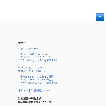
サポート
パソコンサポート
・
困ったときに（FAQ Search）
・
ダウンロード（ドライバーなど）
・
万が一のときに（修理を依頼する）
エプソン製 プリンター・
プロジェクター関連サポート
・
困ったときに（よくあるご質問）
・
ダウンロード（ドライバーなど）
・
万が一のときに（修理を依頼する）
オリエント製品関連サポート
当社運営体制および
個人情報の取り扱いについて