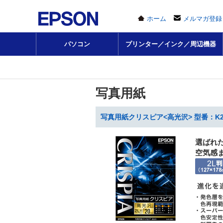
ホーム
メルマガ登録
パソコン
プリンター／インク／周辺機器
写真用紙
写真用紙クリスピア<高光沢> 型番：K2L
選ばれ
空気感