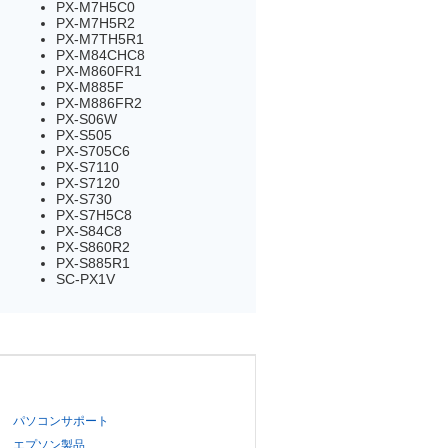
PX-M7H5C0
PX-M7H5R2
PX-M7TH5R1
PX-M84CHC8
PX-M860FR1
PX-M885F
PX-M886FR2
PX-S06W
PX-S505
PX-S705C6
PX-S7110
PX-S7120
PX-S730
PX-S7H5C8
PX-S84C8
PX-S860R2
PX-S885R1
SC-PX1V
パソコンサポート
エプソン製品