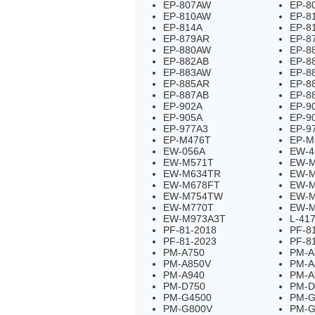
EP-807AW
EP-8
EP-810AW
EP-8
EP-814A
EP-8
EP-879AR
EP-8
EP-880AW
EP-8
EP-882AB
EP-8
EP-883AW
EP-8
EP-885AR
EP-8
EP-887AB
EP-8
EP-902A
EP-9
EP-905A
EP-9
EP-977A3
EP-9
EP-M476T
EP-M
EW-056A
EW-4
EW-M571T
EW-
EW-M634TR
EW-M
EW-M678FT
EW-M
EW-M754TW
EW-
EW-M770T
EW-
EW-M973A3T
L-41
PF-81-2018
PF-8
PF-81-2023
PF-8
PM-A750
PM-A
PM-A850V
PM-A
PM-A940
PM-A
PM-D750
PM-D
PM-G4500
PM-G
PM-G800V
PM-G