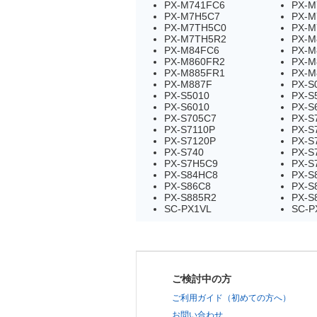
PX-M741FC6
PX-M
PX-M7H5C7
PX-M
PX-M7TH5C0
PX-M
PX-M7TH5R2
PX-M
PX-M84FC6
PX-M
PX-M860FR2
PX-M
PX-M885FR1
PX-M
PX-M887F
PX-S
PX-S5010
PX-S
PX-S6010
PX-S
PX-S705C7
PX-S
PX-S7110P
PX-S
PX-S7120P
PX-S
PX-S740
PX-S
PX-S7H5C9
PX-S
PX-S84HC8
PX-S
PX-S86C8
PX-S
PX-S885R2
PX-S
SC-PX1VL
SC-P
ご検討中の方
ご利用ガイド（初めての方へ）
お問い合わせ