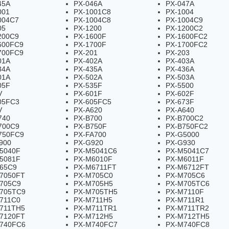
45A
PX-046A
PX-047A
001
PX-1001C8
PX-1004
004C7
PX-1004C8
PX-1004C9
05
PX-1200
PX-1200C2
200C9
PX-1600F
PX-1600FC2
600FC9
PX-1700F
PX-1700FC2
700FC9
PX-201
PX-203
01A
PX-402A
PX-403A
34A
PX-435A
PX-436A
01A
PX-502A
PX-503A
05F
PX-535F
PX-5500
V
PX-601F
PX-602F
05FC3
PX-605FC5
PX-673F
V
PX-A620
PX-A640
740
PX-B700
PX-B700C2
700C9
PX-B750F
PX-B750FC2
750FC9
PX-FA700
PX-G5000
900
PX-G920
PX-G930
5040F
PX-M5041C6
PX-M5041C7
5081F
PX-M6010F
PX-M6011F
65C9
PX-M6711FT
PX-M6712FT
7050FT
PX-M705C0
PX-M705C6
705C9
PX-M705H5
PX-M705TC6
705TC9
PX-M705TH5
PX-M7110F
711C0
PX-M711H5
PX-M711R1
711TH5
PX-M711TR1
PX-M711TR2
7120FT
PX-M712H5
PX-M712TH5
740FC6
PX-M740FC7
PX-M740FC8