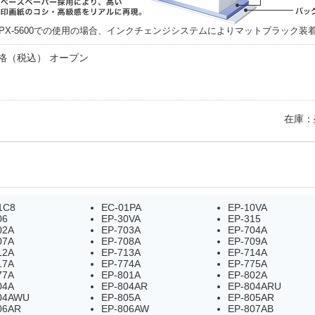
500/PX-5600での使用の場合、インクチェンジシステムによりマットブラック
格（税込） オープン
在庫：
1C8
EC-01PA
EP-10VA
06
EP-30VA
EP-315
02A
EP-703A
EP-704A
07A
EP-708A
EP-709A
12A
EP-713A
EP-714A
17A
EP-774A
EP-775A
77A
EP-801A
EP-802A
04A
EP-804AR
EP-804ARU
04AWU
EP-805A
EP-805AR
06AR
EP-806AW
EP-807AB