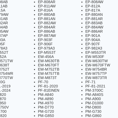
08AB
EP-808AR
EP-808AW
11AB
EP-811AW
EP-812A
15A
EP-816A
EP-817A
79AW
EP-880AB
EP-880AN
81AB
EP-881AN
EP-881AR
82AR
EP-882AW
EP-883AB
84AB
EP-884AR
EP-884AW
85AW
EP-886AB
EP-886AR
87AP
EP-887AW
EP-901A
03A
EP-903F
EP-904A
05F
EP-906F
EP-907F
78A3
EP-979A3
EP-982A3
552T
EP-M553T
EP-M553TR
52A
EW-456A
EW-M530F
M571TW
EW-M630TB
EW-M630TW
638T
EW-M670FT
EW-M670FTW
752T
EW-M752TB
EW-M754BR
M754WR
EW-M757TB
EW-M757TP
M770TW
EW-M873T
EW-M873TR
70G
PF-70
PF-71
1-2019
PF-81-2020
PF-81-2021
1-2024
PF-81EINEN
PM-3700C
820
PM-A840
PM-A840S
870
PM-A890
PM-A900
950
PM-A970
PM-D1000
750V
PM-D770
PM-D800
700
PM-G720
PM-G730
820
PM-G850
PM-G860