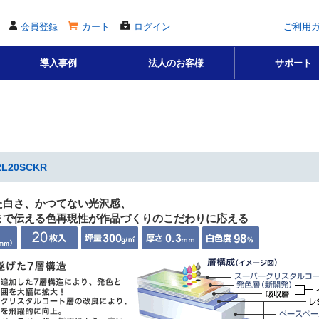
会員登録
カート
ログイン
ご利用
導入事例
法人のお客様
サポート
20SCKR
た白さ、かつてない光沢感、
まで伝える色再現性が作品づくりのこだわりに応える