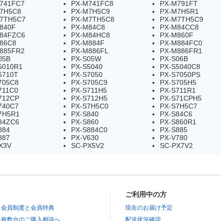
741FC7
PX-M741FC8
PX-M791FT
7H5C8
PX-M7H5C9
PX-M7H5R1
7TH5C7
PX-M7TH5C8
PX-M7TH5C9
840F
PX-M84C8
PX-M84CC8
84FZC6
PX-M84HC8
PX-M860F
86C8
PX-M884F
PX-M884FC0
885FR2
PX-M886FL
PX-M886FR1
05B
PX-S05W
PX-S06B
5010R1
PX-S5040
PX-S5040C8
6710T
PX-S7050
PX-S7050PS
705C8
PX-S705C9
PX-S705H5
711C0
PX-S711H5
PX-S711R1
712CP
PX-S712H5
PX-S71CPH5
740C7
PX-S7H5C0
PX-S7H5C7
7H5R1
PX-S840
PX-S84C6
84ZC6
PX-S860
PX-S860R1
884
PX-S884C0
PX-S885
887
PX-V630
PX-V780
X3V
SC-PX5V2
SC-PX7V2
ご利用中の方
会員制度と会員特典
現在のお届け予定
複数台のご購入相談へ
配送状況確認