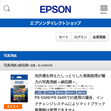
MENU
カート
ログイン
会員登録
写真用紙
写真用紙<絹目調>
型番：KL100MSHR
光沢感を抑えたしっとりした表面処理が魅
力の写真用紙＜絹目調＞。
PX-5500/PX-5600での使用の場合、イン
クチェンジシステムによりマットブラック
装着時は使用できません。