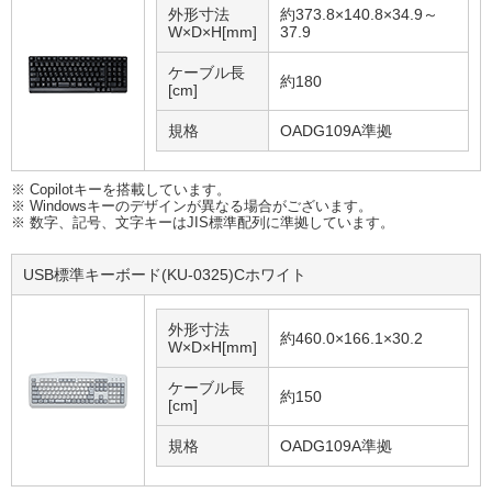
外形寸法
約373.8×140.8×34.9～
W×D×H[mm]
37.9
ケーブル長
約180
[cm]
規格
OADG109A準拠
※ Copilotキーを搭載しています。
※ Windowsキーのデザインが異なる場合がございます。
※ 数字、記号、文字キーはJIS標準配列に準拠しています。
USB標準キーボード(KU-0325)Cホワイト
外形寸法
約460.0×166.1×30.2
W×D×H[mm]
ケーブル長
約150
[cm]
規格
OADG109A準拠