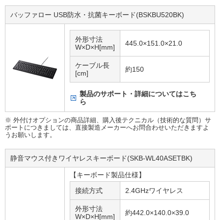
バッファロー USB防水・抗菌キーボード(BSKBU520BK)
外形寸法
445.0×151.0×21.0
W×D×H[mm]
ケーブル長
約150
[cm]
製品のサポート・詳細についてはこち
ら
※ 外付けオプションの商品詳細、購入後テクニカル（技術的な質問）サ
ポートにつきましては、直接製造メーカーへお問合わせいただきますよ
うお願いします。
静音マウス付きワイヤレスキーボード(SKB-WL40ASETBK)
【キーボード製品仕様】
接続方式
2.4GHzワイヤレス
外形寸法
約442.0×140.0×39.0
W×D×H[mm]