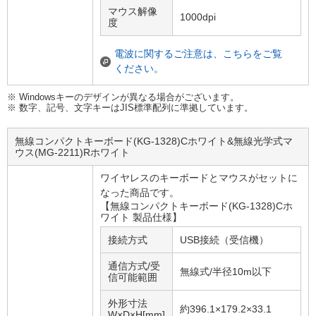
マウス解像
1000dpi
度
電波に関するご注意は、こちらをご覧
ください。
※ Windowsキーのデザインが異なる場合がございます。
※ 数字、記号、文字キーはJIS標準配列に準拠しています。
無線コンパクトキーボード(KG-1328)Cホワイト&無線光学式マ
ウス(MG-2211)Rホワイト
ワイヤレスのキーボードとマウスがセットに
なった商品です。
【無線コンパクトキーボード(KG-1328)Cホ
ワイト 製品仕様】
接続方式
USB接続（受信機）
通信方式/受
無線式/半径10m以下
信可能範囲
外形寸法
約396.1×179.2×33.1
W×D×H[mm]