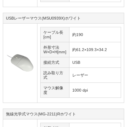
USBレーザーマウス(MSU0939X)ホワイト
ケーブル長
約190
[cm]
外形寸法
約61.2×109.3×34.2
W×D×H[mm]
接続方式
USB
読み取り方
レーザー
式
マウス解像
1000 dpi
度
無線光学式マウス(MG-2211)Rホワイト