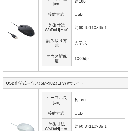
約180
[cm]
接続方式
USB
外形寸法
約60.3×110×35.1
W×D×H[mm]
読み取り方
光学式
式
マウス解像
1000dpi
度
USB光学式マウス(SM-9023EPW)ホワイト
ケーブル長
約180
[cm]
接続方式
USB
外形寸法
約60.3×110×35.1
W×D×H[mm]