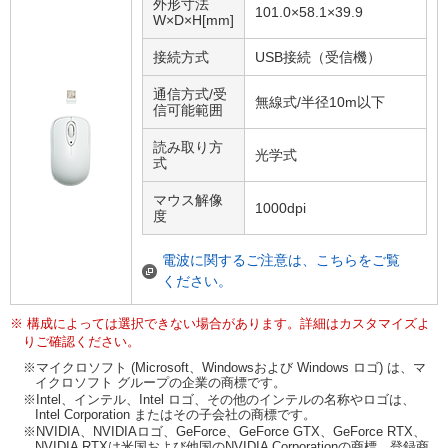
外形寸法
101.0×58.1×39.9
W×D×H[mm]
接続方式
USB接続（受信機）
通信方式/受
無線式/半径10m以下
信可能範囲
読み取り方
光学式
式
マウス解像
1000dpi
度
電波に関するご注意は、こちらをご覧
ください。
※ 構成によっては選択できない場合があります。詳細はカスタマイズよ
りご確認ください。
※マイクロソフト (Microsoft、Windowsおよび Windows ロゴ) は、マ
イクロソフト グループの企業の商標です。
※Intel、インテル、Intel ロゴ、その他のインテルの名称やロゴは、
Intel Corporation またはその子会社の商標です。
※NVIDIA、NVIDIAロゴ、GeForce、GeForce GTX、GeForce RTX、
NVIDIA RTXは米国および他国のNVIDIA Corporationの商標、登録商