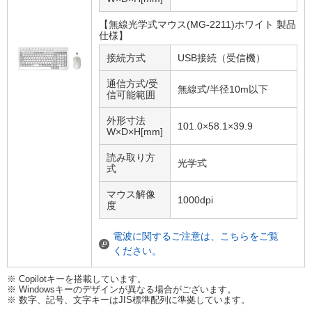
【無線光学式マウス(MG-2211)ホワイト 製品
仕様】
接続方式
USB接続（受信機）
通信方式/受
無線式/半径10m以下
信可能範囲
外形寸法
101.0×58.1×39.9
W×D×H[mm]
読み取り方
光学式
式
マウス解像
1000dpi
度
電波に関するご注意は、こちらをご覧
ください。
※ Copilotキーを搭載しています。
※ Windowsキーのデザインが異なる場合がございます。
※ 数字、記号、文字キーはJIS標準配列に準拠しています。