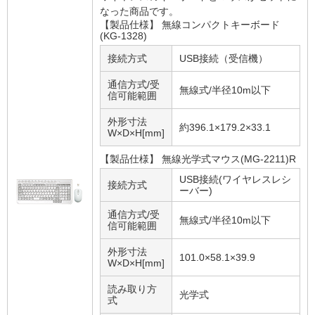
なった商品です。
【製品仕様】 無線コンパクトキーボード
(KG-1328)
接続方式
USB接続（受信機）
通信方式/受
無線式/半径10m以下
信可能範囲
外形寸法
約396.1×179.2×33.1
W×D×H[mm]
【製品仕様】 無線光学式マウス(MG-2211)R
USB接続(ワイヤレスレシ
接続方式
ーバー)
通信方式/受
無線式/半径10m以下
信可能範囲
外形寸法
101.0×58.1×39.9
W×D×H[mm]
読み取り方
光学式
式