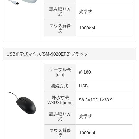
読み取り方
光学式
式
マウス解像
1000dpi
度
USB光学式マウス(SM-9020EPB)ブラック
ケーブル長
約180
[cm]
接続方式
USB
外形寸法
58.3×105.1×38.9
W×D×H[mm]
読み取り方
光学式
式
マウス解像
1000dpi
度