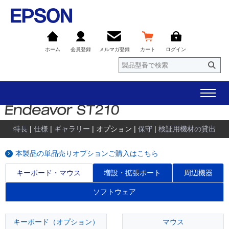
ホーム
会員登録
メルマガ登録
カート
ログイン
特長
|
仕様
|
ギャラリー
| オプション |
保守
|
検証用機材の貸出
本製品の単品売りオプションご購入はこちら
キーボード・マウス
増設・拡張ポート
周辺機器
ソフトウェア
キーボード（オプション）
マウス