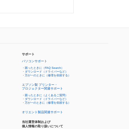
サポート
パソコンサポート
・
困ったときに（FAQ Search）
・
ダウンロード（ドライバーなど）
・
万が一のときに（修理を依頼する）
エプソン製 プリンター・
プロジェクター関連サポート
・
困ったときに（よくあるご質問）
・
ダウンロード（ドライバーなど）
・
万が一のときに（修理を依頼する）
オリエント製品関連サポート
当社運営体制および
個人情報の取り扱いについて