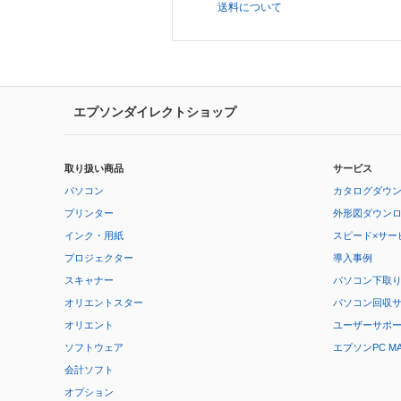
送料について
エプソンダイレクトショップ
取り扱い商品
サービス
パソコン
カタログダウ
プリンター
外形図ダウン
インク・用紙
スピード×サー
プロジェクター
導入事例
スキャナー
パソコン下取
オリエントスター
パソコン回収
オリエント
ユーザーサポ
ソフトウェア
エプソンPC M
会計ソフト
オプション