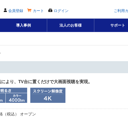
会員登録
カート
ログイン
ご利用
導入事例
法人のお客様
サポート
ー
点により、TV台に置くだけで大画面視聴を実現。
格（税込） オープン